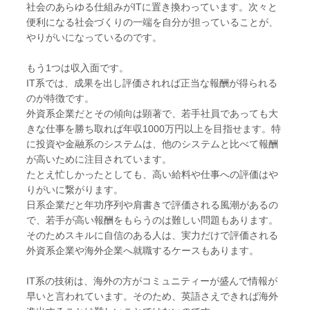
社会のあらゆる仕組みがITに置き換わっています。次々と
便利になる社会づくりの一端を自分が担っていることが、
やりがいになっているのです。
もう1つは収入面です。
IT系では、成果を出し評価されれば正当な報酬が得られる
のが特徴です。
外資系企業だとその傾向は顕著で、若手社員であっても大
きな仕事を勝ち取れば年収1000万円以上を目指せます。特
に投資や金融系のシステムは、他のシステムと比べて報酬
が高いために注目されています。
たとえ忙しかったとしても、高い給料や仕事への評価はや
りがいに繋がります。
日系企業だと年功序列や肩書きで評価される風潮があるの
で、若手が高い報酬をもらうのは難しい問題もあります。
そのためスキルに自信のある人は、実力だけで評価される
外資系企業や海外企業へ就職するケースもあります。
IT系の技術は、海外の方がコミュニティーが盛んで情報が
早いと言われています。そのため、英語さえできれば海外